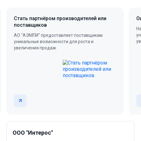
Оцифровка вашей продукции
О
Наш сайт предоставляет продавцам
Н
уникальные возможности для формирования и
у
увеличения продаж.
у
ООО "Интерос"