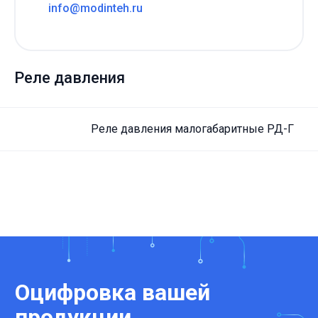
info@modinteh.ru
Реле давления
Реле дав­ле­ния мало­га­ба­рит­ные РД-Г
Оцифровка вашей
продукции