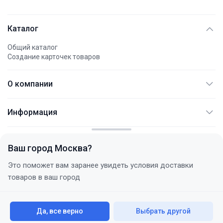
Каталог
Общий каталог
Создание карточек товаров
О компании
АО "АЭМПИ"
Информация
Международные платежи
Документация
Контакты
Не являет публичной офертой
FAQ
Политика конфиденциальности
Ваш город
Москва
?
Услуги
+7 (495) 744 77 54
Статьи
Это поможет вам заранее увидеть условия доставки
с 10:00 до 18:00 (+3 МСК)
Договор поставки
товаров в ваш город
Новости
Этот сайт использует файлы cookie для анализа аудитории
Корпоративным клиентам
Акции
Принять все
Да, все верно
Выбрать другой