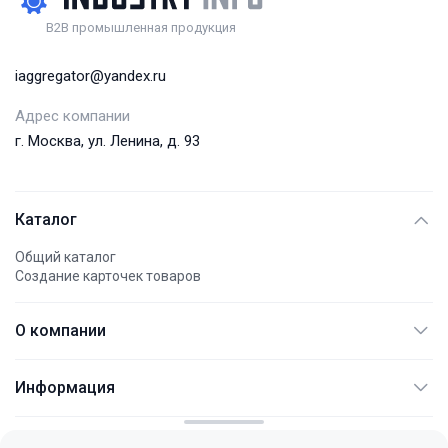
B2B промышленная продукция
iaggregator@yandex.ru
Адрес компании
г. Москва, ул. Ленина, д. 93
Каталог
Общий каталог
Создание карточек товаров
О компании
АО "АЭМПИ"
Информация
Международные платежи
Документация
Контакты
Не являет публичной офертой
FAQ
Политика конфиденциальности