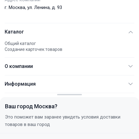
г. Москва, ул. Ленина, д. 93
Каталог
Общий каталог
Создание карточек товаров
О компании
АО "АЭМПИ"
Информация
Международные платежи
Документация
Контакты
Не являет публичной офертой
FAQ
Политика конфиденциальности
Ваш город
Москва
?
Услуги
+7 (495) 744 77 54
Статьи
Это поможет вам заранее увидеть условия доставки
с 10:00 до 18:00 (+3 МСК)
Договор поставки
товаров в ваш город
Новости
Этот сайт использует файлы cookie для анализа аудитории
Корпоративным клиентам
Акции
Принять все