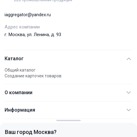
iaggregator@yandex.ru
Адрес компании
г. Москва, ул. Ленина, д. 93
Каталог
Общий каталог
Создание карточек товаров
О компании
АО "АЭМПИ"
Информация
Международные платежи
Документация
Контакты
Не являет публичной офертой
FAQ
Политика конфиденциальности
Ваш город
Москва
?
Услуги
+7 (495) 744 77 54