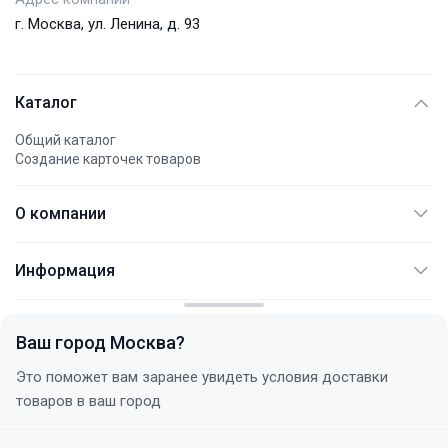
г. Москва, ул. Ленина, д. 93
Каталог
Общий каталог
Создание карточек товаров
О компании
АО "АЭМПИ"
Информация
Международные платежи
Документация
Контакты
Не являет публичной офертой
FAQ
Политика конфиденциальности
Ваш город
Москва
?
Услуги
+7 (495) 744 77 54
Статьи
Это поможет вам заранее увидеть условия доставки
с 10:00 до 18:00 (+3 МСК)
Договор поставки
товаров в ваш город
Новости
Этот сайт использует файлы cookie для анализа аудитории
Корпоративным клиентам
Акции
Принять все