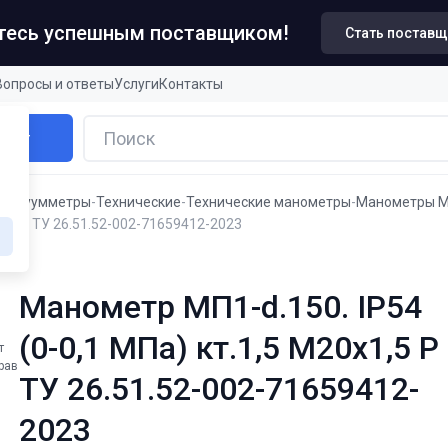
итесь успешным поставщиком!
Стать постав
Вопросы и ответы
Услуги
Контакты
алог
 вакуумметры
Технические
Технические манометры
Манометры М
х1,5 Р ТУ 26.51.52-002-71659412-2023
Манометр МП1-d.150. IP54
(0-0,1 МПа) кт.1,5 М20х1,5 Р
т
рав
ТУ 26.51.52-002-71659412-
2023