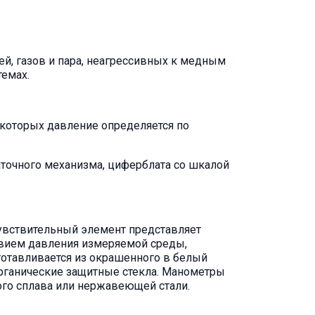
 0
 -
й, газов и пара, неагрессивных к медным
темах.
на
которых давление определяется по
аточного механизма, циферблата со шкалой
ый
чувствительный элемент представляет
твием давления измеряемой среды,
отавливается из окрашенного в белый
органические защитные стекла. Манометры
го сплава или нержавеющей стали.