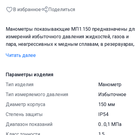
В избранное
Поделиться
Манометры показывающие МП1.150 предназначены дл
измерений избыточного давления жидкостей, газов и
пара, неагрессивных к медным сплавам, в резервуарах,
емкостях, трубопроводах, в различных гидравлических 
Читать далее
пневматических системах.Манометр МП1.150-диаметр
корпуса 150мм.По принципу действия манометры
показывающие МП1 относятся к деформационным
Параметры изделия
манометрам, в которых давление определяется по
Тип изделия
Манометр
величине деформации и перемещения упругого
Тип измеряемого давления
Избыточное
чувствительного элемента. Манометры МП1 (далее –
манометры) состоят из корпуса, упругого чувствительно
Диаметр корпуса
150 мм
элемента, передаточного механизма, циферблата со
Степень защиты
IP54
шкалой и стрелкой, защитного стекла.Корпуса маномет
Диапазон показаний
0...0,1 МПа
исполнения МП1 изготавливаются из окрашенной
Класс точности
1,5
углеродистой стали. Упругий чувствительный элемент