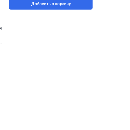
Добавить в корзину
я
и
го
ров