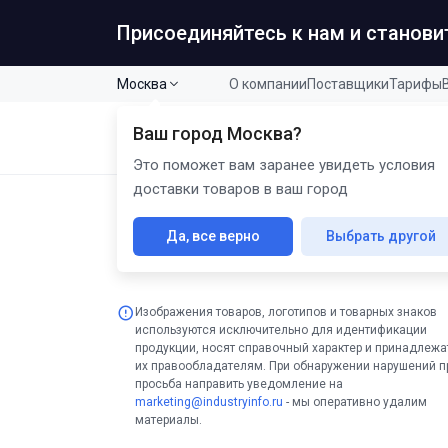
Присоединяйтесь к нам и станов
Москва
О компании
Поставщики
Тарифы
Ваш город
Москва
?
Кат
B2B промышленная продукция
Это поможет вам заранее увидеть условия
доставки товаров в ваш город
Главная
Каталог
Манометры, мановакуумметры,
Манометр МП1-d.150. IP54 (0-0,1 МПа) кт.1,5 М20
Да, все верно
Выбрать другой
Изображения товаров, логотипов и товарных знаков
используются исключительно для идентификации
продукции, носят справочный характер и принадлежа
их правообладателям. При обнаружении нарушений п
просьба направить уведомление на
marketing@industryinfo.ru
- мы оперативно удалим
материалы.