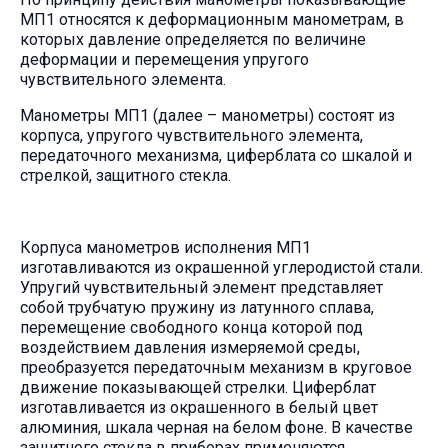
манометров.3 - Указан ряд классов точности.
МП1 относятся к деформационным манометрам, в
Конкретный класс точности из приведенного ряда
которых давление определяется по величине
указывается в паспорте средства измерений.
деформации и перемещения упругого
чувствительного элемента.
Манометры МП1 (далее – манометры) состоят из
корпуса, упругого чувствительного элемента,
передаточного механизма, циферблата со шкалой и
стрелкой, защитного стекла.
Корпуса манометров исполнения МП1
изготавливаются из окрашенной углеродистой стали.
Упругий чувствительный элемент представляет
собой трубчатую пружину из латунного сплава,
перемещение свободного конца которой под
воздействием давления измеряемой среды,
преобразуется передаточным механизм в круговое
движение показывающей стрелки. Циферблат
изготавливается из окрашенного в белый цвет
алюминия, шкала черная на белом фоне. В качестве
защитного стекла в приборах применяются