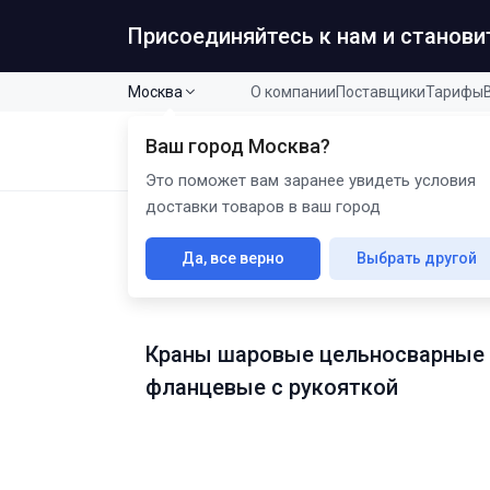
Присоединяйтесь к нам и станов
Москва
О компании
Поставщики
Тарифы
Ваш город
Москва
?
Кат
B2B промышленная продукция
Это поможет вам заранее увидеть условия
доставки товаров в ваш город
Главная
Каталог
Краны шаровые
Краны шаровы
Да, все верно
Выбрать другой
Краны шаровые Марша
Краны шаровые цельносварные
фланцевые с рукояткой