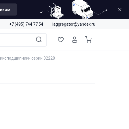
щиком
+7 (495) 744 77 54
iaggregator@yandex.ru
ликоподшипники серии 32228