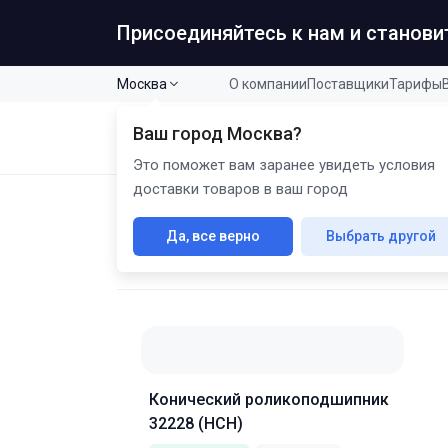
Присоединяйтесь к нам и станов
Москва
О компании
Поставщики
Тарифы
Ваш город
Москва
?
Кат
B2B промышленная продукция
Это поможет вам заранее увидеть условия
доставки товаров в ваш город
Главная
Каталог
Подшипники
Роликовые подши
Да, все верно
Выбрать другой
Конические роликоподш
Конический роликоподшипник
32228 (НСН)