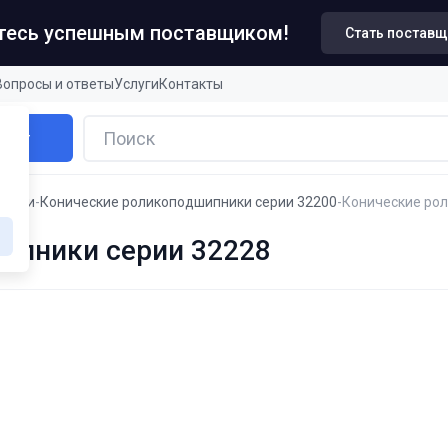
итесь успешным поставщиком!
Стать постав
Вопросы и ответы
Услуги
Контакты
алог
пники
Конические роликоподшипники серии 32200
Конические ро
ипники серии 32228