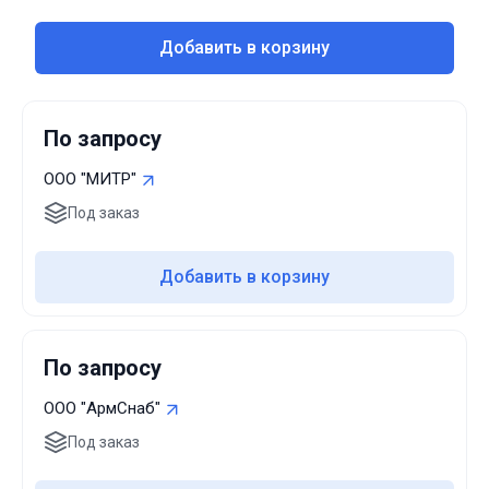
(NBR)Опция: фторкаучук (Витон)Пропускная
способностьНадежность500 000 цикловКлиматическое
Добавить в корзину
исполнениеГруппа В3 по ГОСТ Р 52931; климатическое
исполнение УХЛ категории 3.1 по ГОСТ 15150Техническая
документацияТУ 3712-001-4719015564-2015
По запросу
ООО "МИТР"
Под заказ
Добавить в корзину
По запросу
ООО "АрмСнаб"
Под заказ