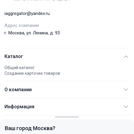
iaggregator@yandex.ru
Адрес компании
г. Москва, ул. Ленина, д. 93
Каталог
Общий каталог
Создание карточек товаров
О компании
АО "АЭМПИ"
Информация
Международные платежи
Документация
Контакты
Не являет публичной офертой
FAQ
Политика конфиденциальности
Ваш город
Москва
?
Услуги
+7 (495) 744 77 54