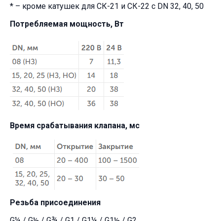
* – кроме катушек для СК-21 и СК-22 с DN 32, 40, 50
Потребляемая мощность, Вт
Время срабатывания клапана, мс
Резьба присоединения
G¼ / G½ / G¾ / G1 / G1¼ / G1½ / G2