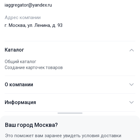
iaggregator@yandex.ru
Адрес компании
г. Москва, ул. Ленина, д. 93
Каталог
Общий каталог
Создание карточек товаров
О компании
АО "АЭМПИ"
Информация
Международные платежи
Документация
Контакты
Не являет публичной офертой
FAQ
Политика конфиденциальности
Ваш город
Москва
?
Услуги
+7 (495) 744 77 54
Статьи
Это поможет вам заранее увидеть условия доставки
с 10:00 до 18:00 (+3 МСК)
Договор поставки