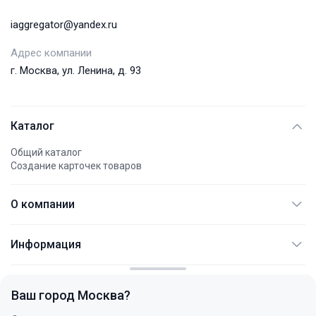
iaggregator@yandex.ru
Адрес компании
г. Москва, ул. Ленина, д. 93
Каталог
Общий каталог
Создание карточек товаров
О компании
АО "АЭМПИ"
Информация
Международные платежи
Документация
Контакты
Не являет публичной офертой
FAQ
Политика конфиденциальности
Ваш город
Москва
?
Услуги
+7 (495) 744 77 54
Статьи