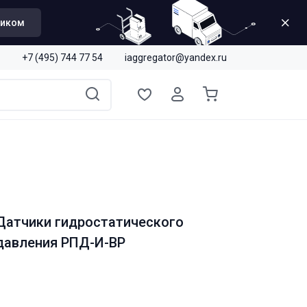
щиком
+7 (495) 744 77 54
iaggregator@yandex.ru
Датчики гидростатического
давления РПД-И-ВР