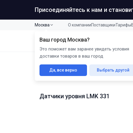
Присоединяйтесь к нам и станов
Москва
О компании
Поставщики
Тарифы
Ваш город
Москва
?
Кат
B2B промышленная продукция
Это поможет вам заранее увидеть условия
доставки товаров в ваш город
Главная
Каталог
Датчики уровня
Датчики уровн
Да, все верно
Выбрать другой
Датчики уровня врезны
Датчики уровня LMK 331