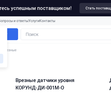
итесь успешным поставщиком!
Стать постав
Вопросы и ответы
Услуги
Контакты
алог
я врезные
е
Врезные датчики уровня
КОРУНД-ДИ-001М-О