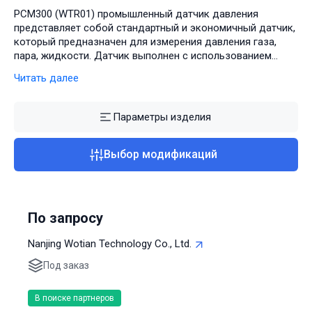
PCM300 (WTR01) промышленный датчик давления
представляет собой стандартный и экономичный датчик,
который предназначен для измерения давления газа,
пара, жидкости. Датчик выполнен с использованием
высокочувствительного пьезорезистивного сенсора.
Читать далее
Наиболее важной характеристикой этого датчика
является его долговременная стабильность.WTR01 был
спроектирован специально для промышленного
Параметры изделия
применения.
Выбор модификаций
По запросу
Nanjing Wotian Technology Co., Ltd.
Под заказ
В поиске партнеров